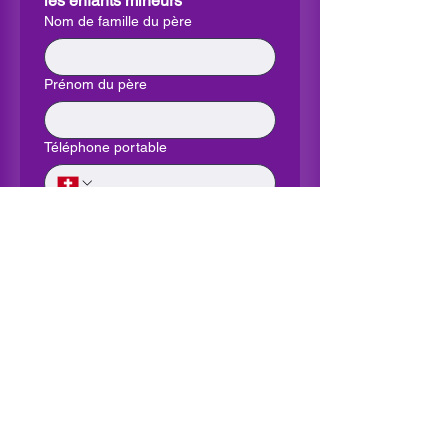
les enfants mineurs
Nom de famille du père
Prénom du père
Téléphone portable
Nom de famille de la mère
Prénom de la mère
Téléphone portable
Copie RECTO document d'identité
Importer