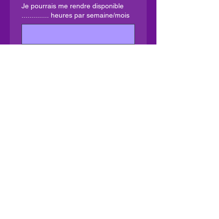
Je pourrais me rendre disponible
.............. heures par semaine/mois
De préférence :
En fin de journée
Le week-end
Occasionnellement
Envoyer