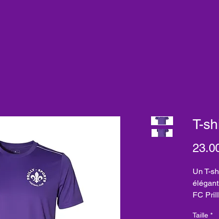
T-sh
23.0
Un T-sh
élégant 
FC Pril
Taille
*